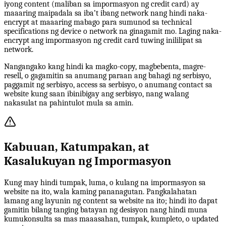
iyong content (maliban sa impormasyon ng credit card) ay
maaaring maipadala sa iba’t ibang network nang hindi naka-
encrypt at maaaring mabago para sumunod sa technical
specifications ng device o network na ginagamit mo. Laging naka-
encrypt ang impormasyon ng credit card tuwing inililipat sa
network.
Nangangako kang hindi ka magko-copy, magbebenta, magre-
resell, o gagamitin sa anumang paraan ang bahagi ng serbisyo,
paggamit ng serbisyo, access sa serbisyo, o anumang contact sa
website kung saan ibinibigay ang serbisyo, nang walang
nakasulat na pahintulot mula sa amin.
Kabuuan, Katumpakan, at
Kasalukuyan ng Impormasyon
Kung may hindi tumpak, luma, o kulang na impormasyon sa
website na ito, wala kaming pananagutan. Pangkalahatan
lamang ang layunin ng content sa website na ito; hindi ito dapat
gamitin bilang tanging batayan ng desisyon nang hindi muna
kumukonsulta sa mas maaasahan, tumpak, kumpleto, o updated