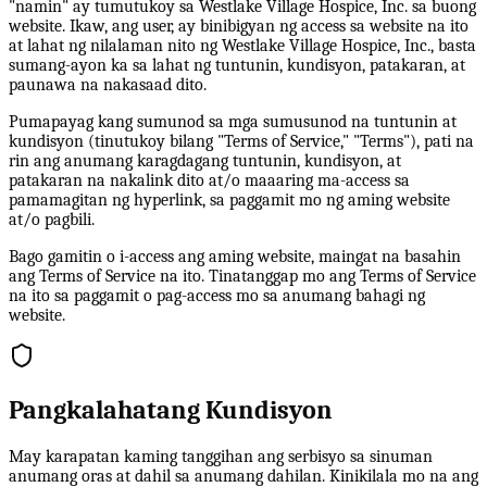
"namin" ay tumutukoy sa Westlake Village Hospice, Inc. sa buong
website. Ikaw, ang user, ay binibigyan ng access sa website na ito
at lahat ng nilalaman nito ng Westlake Village Hospice, Inc., basta
sumang-ayon ka sa lahat ng tuntunin, kundisyon, patakaran, at
paunawa na nakasaad dito.
Pumapayag kang sumunod sa mga sumusunod na tuntunin at
kundisyon (tinutukoy bilang "Terms of Service," "Terms"), pati na
rin ang anumang karagdagang tuntunin, kundisyon, at
patakaran na nakalink dito at/o maaaring ma-access sa
pamamagitan ng hyperlink, sa paggamit mo ng aming website
at/o pagbili.
Bago gamitin o i-access ang aming website, maingat na basahin
ang Terms of Service na ito. Tinatanggap mo ang Terms of Service
na ito sa paggamit o pag-access mo sa anumang bahagi ng
website.
Pangkalahatang Kundisyon
May karapatan kaming tanggihan ang serbisyo sa sinuman
anumang oras at dahil sa anumang dahilan. Kinikilala mo na ang