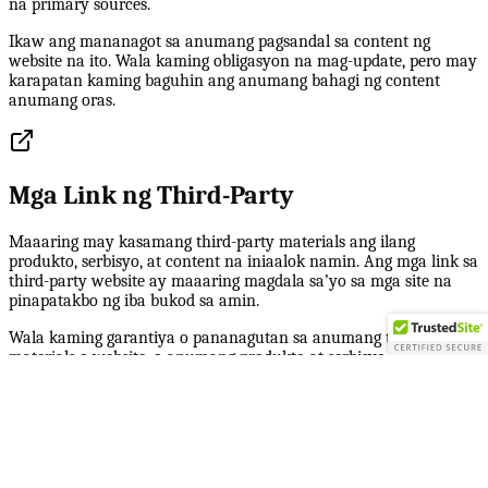
na primary sources.
Ikaw ang mananagot sa anumang pagsandal sa content ng
website na ito. Wala kaming obligasyon na mag-update, pero may
karapatan kaming baguhin ang anumang bahagi ng content
anumang oras.
Mga Link ng Third-Party
Maaaring may kasamang third-party materials ang ilang
produkto, serbisyo, at content na iniaalok namin. Ang mga link sa
third-party website ay maaaring magdala sa’yo sa mga site na
pinapatakbo ng iba bukod sa amin.
Wala kaming garantiya o pananagutan sa anumang third-party
materials o website, o anumang produkto at serbisyo ng third
party. Kapag bumili o gumamit ka ng produkto, serbisyo, o
nakipagtransaksyon sa third-party website, ikaw ang mananagot
sa lahat ng risk at liability.
Ang mga tanong, reklamo, o hinaing tungkol sa produkto ng third
party ay dapat idulog sa third party mismo.