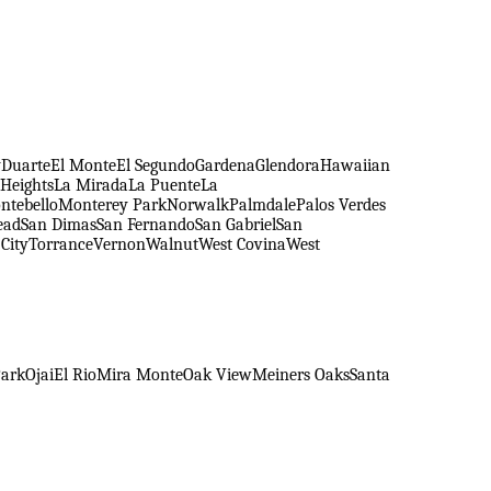
y
Duarte
El Monte
El Segundo
Gardena
Glendora
Hawaiian
Heights
La Mirada
La Puente
La
ntebello
Monterey Park
Norwalk
Palmdale
Palos Verdes
ead
San Dimas
San Fernando
San Gabriel
San
City
Torrance
Vernon
Walnut
West Covina
West
Park
Ojai
El Rio
Mira Monte
Oak View
Meiners Oaks
Santa